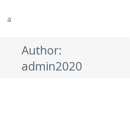
Author:
admin2020
Sorteo de Navidad
Desde Clínica Dental Primero de Mayo
queremos aportar nuestro granito de
arena para que tu sonrisa luzca más
radiante que nunca en el nuevo año
que está a la vuelta de la esquina. Así